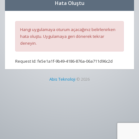
Hata Oluştu
Hangi uygulamaya oturum açacağınız belirlenirken
hata oluştu. Uygulamaya geri dönerek tekrar
deneyin.
Request Id:
fe5e1a1f-9b49-4186-876a-06a711d96c2d
Abis Teknoloji
© 2026